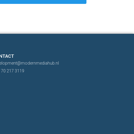
NTACT
elopment@modernmediahub.nl
 70 217 3119