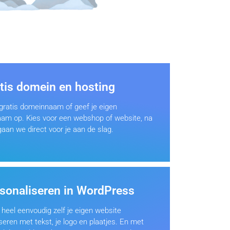
atis domein en hosting
gratis domeinnaam of geef je eigen
am op. Kies voor een webshop of website, na
gaan we direct voor je aan de slag.
rsonaliseren in WordPress
 heel eenvoudig zelf je eigen website
seren met tekst, je logo en plaatjes. En met