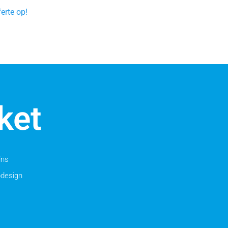
erte op!
ket
ins
bdesign