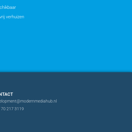
chikbaar
vrij verhuizen
NTACT
elopment@modernmediahub.nl
 70 217 3119