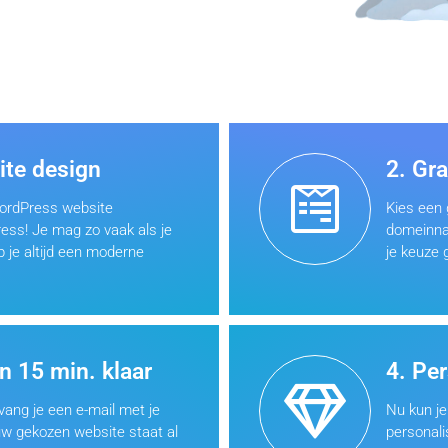
ite design
2. Gr
WordPress website
Kies een 
ess! Je mag zo vaak als je
domeinna
b je altijd een moderne
je keuze 
in 15 min. klaar
4. Pe
ang je een e-mail met je
Nu kun je
uw gekozen website staat al
personali