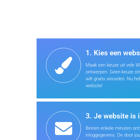
1. Kies een webs
Maak een keuze uit vele 
ontwerpen. Geen keuze str
wilt gratis wisselen. Nu he
website!
3. Je website is 
Binnen enkele minuten ontv
inloggegevens. De door jo