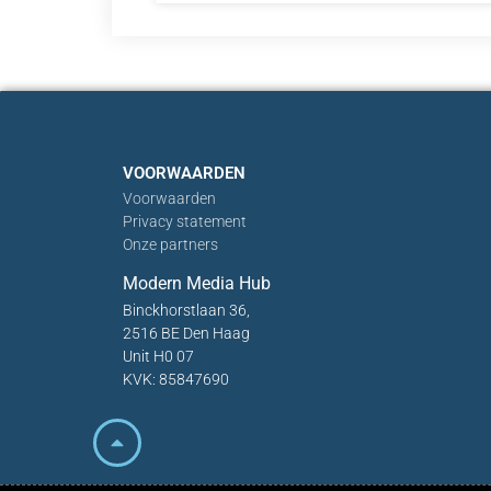
VOORWAARDEN
Voorwaarden
Privacy statement
Onze partners
Modern Media Hub
Binckhorstlaan 36,
2516 BE Den Haag
Unit H0 07
KVK: 85847690