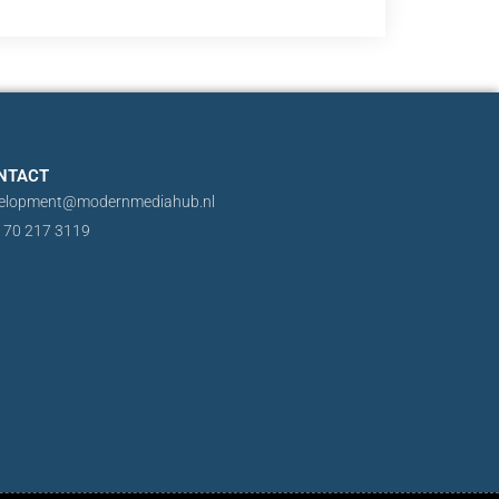
NTACT
elopment@modernmediahub.nl
 70 217 3119